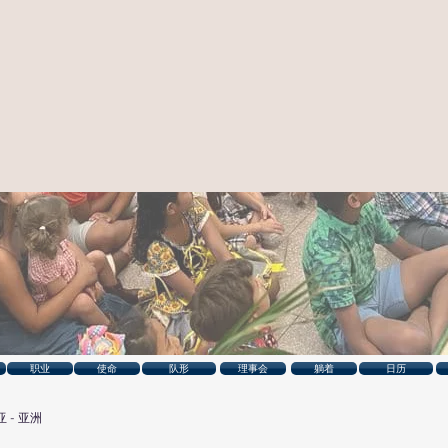
职业
使命
队形
理事会
躺着
日历
亚 - 亚洲