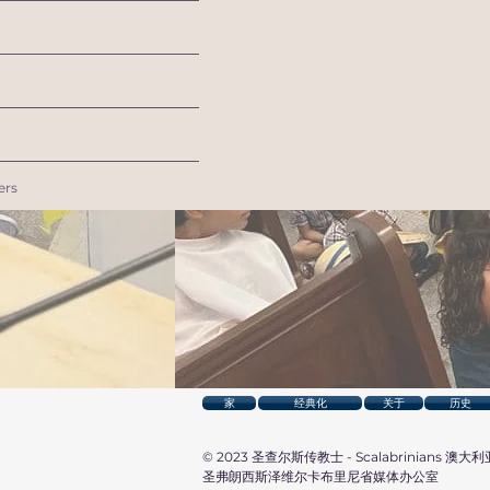
rs
家
经典化
关于
历史
© 2023
圣查尔斯传教士 - Scalabrinians 澳大利
圣弗朗西斯泽维尔卡布里尼省媒体办公室