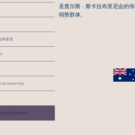
圣查尔斯 - 斯卡拉布里尼会
弱势群体。
拉布里尼
es
cial Assembly
sional Standard