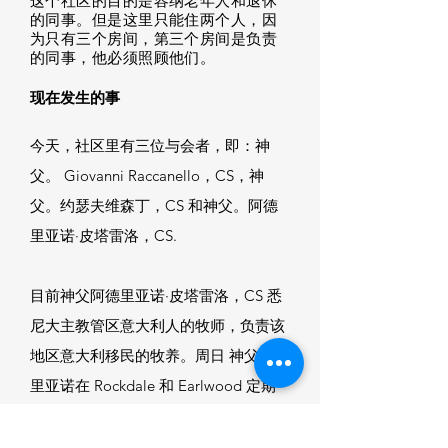
这个社区的目的是容纳老年人和退休
的同事。但是这里只能住两个人，因
为只有三个房间，第三个房间是负责
的同事，他必须照顾他们。
现在发生的事
今天，社区里有三位与会者，即：神
父。 Giovanni Raccanello，CS，神
父。约瑟夫维森丁，CS 和神父。阿德
里亚诺·皮塔雷洛，CS.
目前
神父阿德里亚诺·皮塔雷洛，CS
悉
尼大主教管区意大利人的牧师，负责该
地区意大利移民的牧养。周日
神父阿德
里亚诺
在 Rockdale 和 Earlwood 定期
举行弥撒。他还担任 Bexley 的
Scalabrini 村和 Drummoyne 村的牧